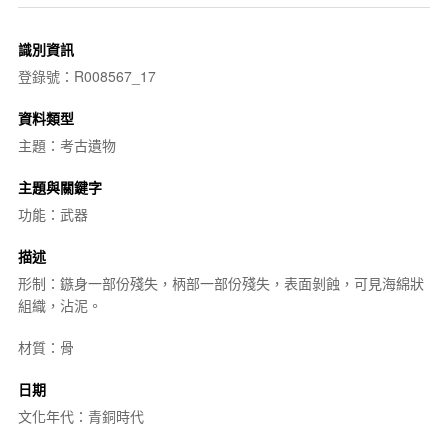
識別資訊
登錄號：R008567_17
資料類型
主題：考古遺物
主題與關鍵字
功能：武器
描述
形制：鏃身一部份殘失，柄部一部份殘失，表面剝蝕，可見海綿狀
組織，沾泥。
材質：骨
日期
文化年代：青銅時代