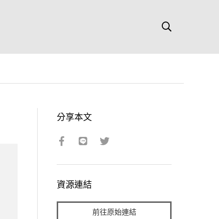
分享本文
資源連結
前往原始連結