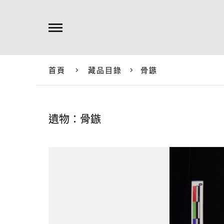
首頁
藏品目錄
骨鏃
遺物：骨鏃