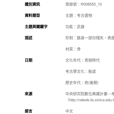
識別資訊
登錄號：R008555_10
資料類型
主題：考古遺物
主題與關鍵字
功能：武器
描述
形制：鏃身一部份殘失，表
材質：骨
日期
文化年代：青銅時代
考古學文化：殷虛
歷史年代：商(後期)
來源
中央研究院數位典藏計畫--
（http://ndweb.iis.sinica.ed
語言
中文