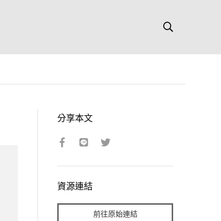
分享本文
資源連結
前往原始連結