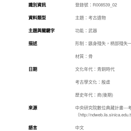
識別資訊
登錄號：R008539_02
資料類型
主題：考古遺物
主題與關鍵字
功能：武器
描述
形制：鏃身殘失，柄部殘失
材質：骨
日期
文化年代：青銅時代
考古學文化：殷虛
歷史年代：商(後期)
來源
中央研究院數位典藏計畫--
（http://ndweb.iis.sinica.ed
語言
中文