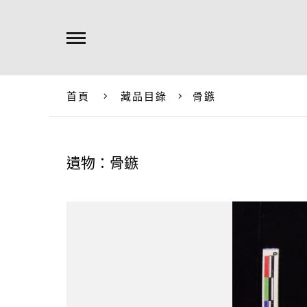
首頁
藏品目錄
骨鏃
遺物：骨鏃