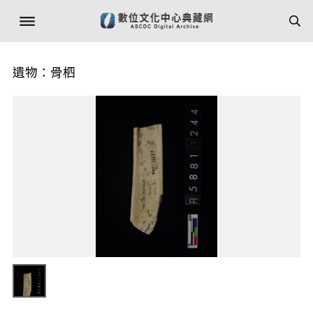
遺物：骨柶