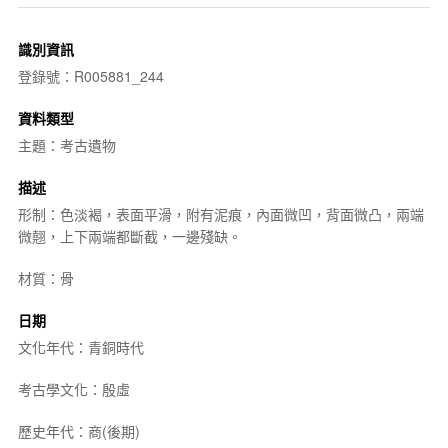
識別資訊
登錄號：R005881_244
資料類型
主題：考古遺物
描述
形制：色淡褐，表面平滑，附有泥痕，內面微凹，背面微凸，兩端
微翹，上下兩端都斷截，一邊殘缺。
材質：骨
日期
文化年代：青銅時代
考古學文化：殷虛
歷史年代：商(後期)