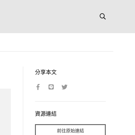
分享本文
資源連結
前往原始連結