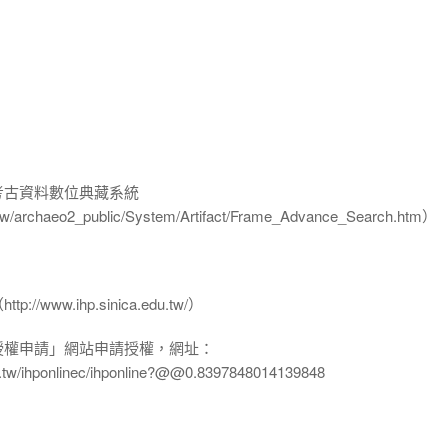
-考古資料數位典藏系統
u.tw/archaeo2_public/System/Artifact/Frame_Advance_Search.htm）
www.ihp.sinica.edu.tw/）
授權申請」網站申請授權，網址：
edu.tw/ihponlinec/ihponline?@@0.8397848014139848