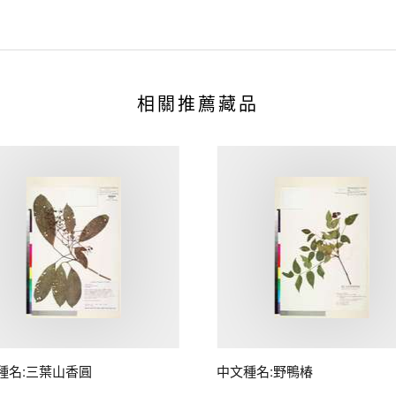
相關推薦藏品
種名:三葉山香圓
中文種名:野鴨椿