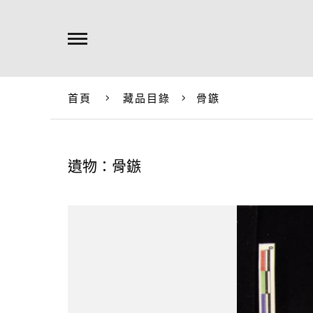
首頁
藏品目錄
骨鏃
遺物：骨鏃