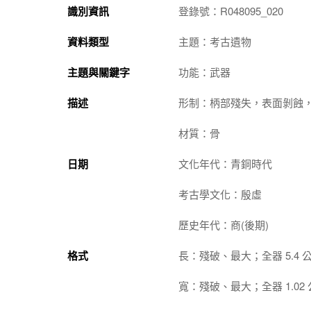
識別資訊
登錄號：R048095_020
資料類型
主題：考古遺物
主題與關鍵字
功能：武器
描述
形制：柄部殘失，表面剝蝕
材質：骨
日期
文化年代：青銅時代
考古學文化：殷虛
歷史年代：商(後期)
格式
長：殘破、最大；全器 5.4 
寬：殘破、最大；全器 1.02