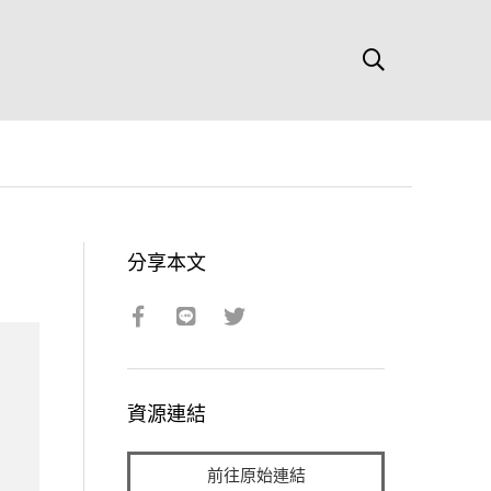
分享本文
資源連結
前往原始連結