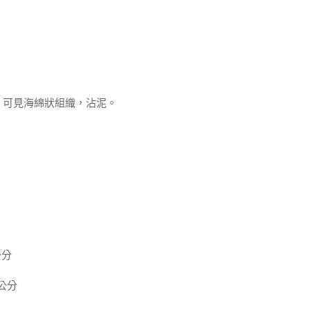
，可見海綿狀組織，沾泥。
公分
 公分