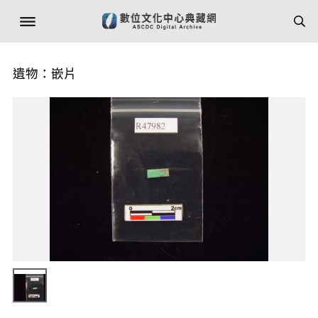
遺物：嵌片