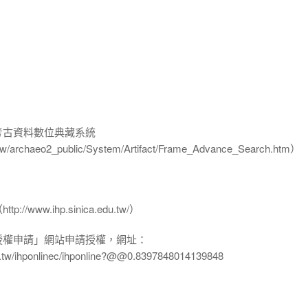
-考古資料數位典藏系統
u.tw/archaeo2_public/System/Artifact/Frame_Advance_Search.htm）
www.ihp.sinica.edu.tw/）
授權申請」網站申請授權，網址：
edu.tw/ihponlinec/ihponline?@@0.8397848014139848