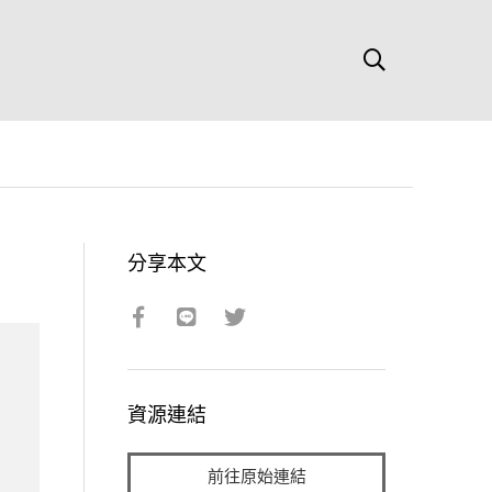
分享本文
資源連結
前往原始連結