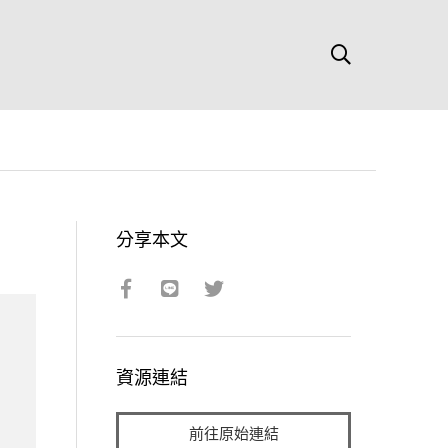
分享本文
資源連結
前往原始連結