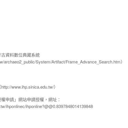
-考古資料數位典藏系統
u.tw/archaeo2_public/System/Artifact/Frame_Advance_Search.htm）
www.ihp.sinica.edu.tw/）
授權申請」網站申請授權，網址：
edu.tw/ihponlinec/ihponline?@@0.8397848014139848