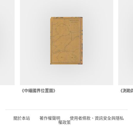
《中緬國界位置圖》
《測勘
關於本站
著作權聲明
使用者條款、資訊安全與隱私
權政策