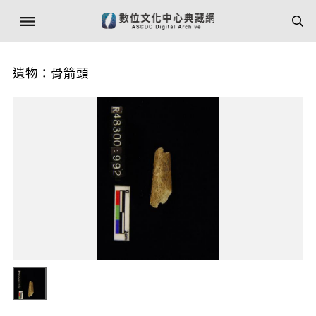
遺物：骨箭頭