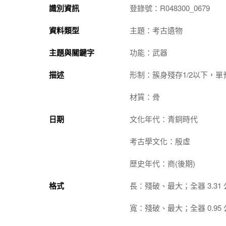
識別資訊
登錄號：R048300_0679
資料類型
主題：考古遺物
主題與關鍵字
功能：武器
描述
形制：簇身殘存1/2以下，
材質：骨
日期
文化年代：青銅時代
考古學文化：殷虛
歷史年代：商(後期)
格式
長：殘破、最大；全器 3.31
寬：殘破、最大；全器 0.95