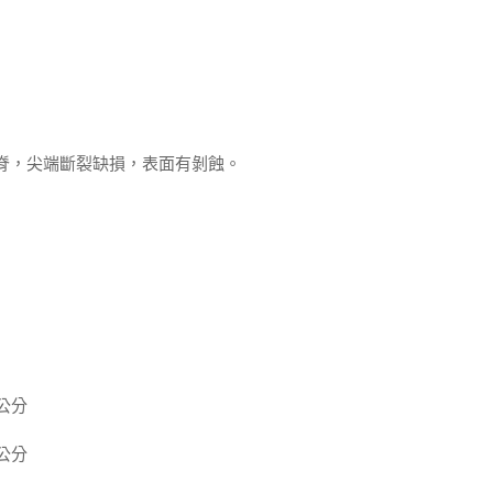
單脊，尖端斷裂缺損，表面有剝蝕。
 公分
 公分