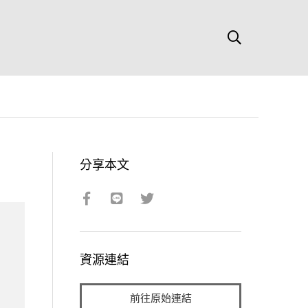
分享本文
資源連結
前往原始連結