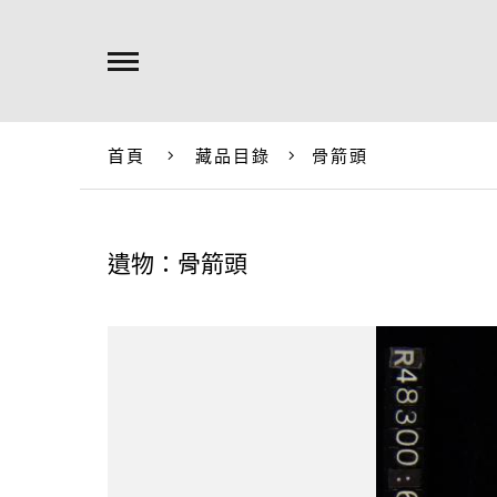
首頁
藏品目錄
骨箭頭
遺物：骨箭頭