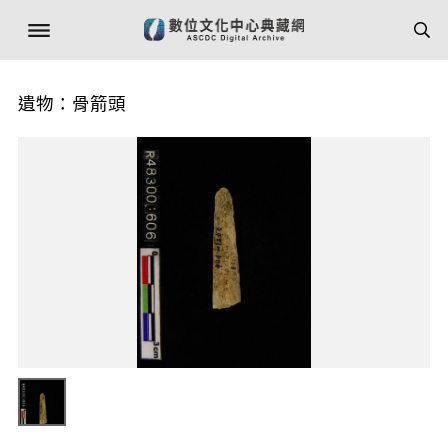
遺物：骨箭頭