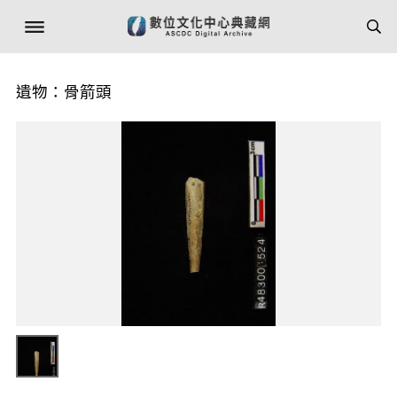
遺物：骨箭頭