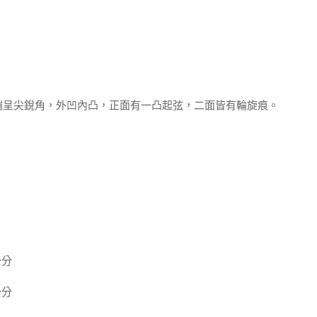
端呈尖銳角，外凹內凸，正面有一凸起弦，二面皆有輪旋痕。
公分
公分