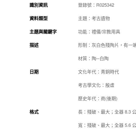
識別資訊
登錄號：R025342
資料類型
主題：考古遺物
主題與關鍵字
功能：禮儀/宗教用具
描述
形制：灰白色殘陶片，有一
材質：陶─白陶
日期
文化年代：青銅時代
考古學文化：殷虛
歷史年代：商(後期)
格式
長：殘破、最大；全器 8.3 
寬：殘破、最大；全器 5.6 