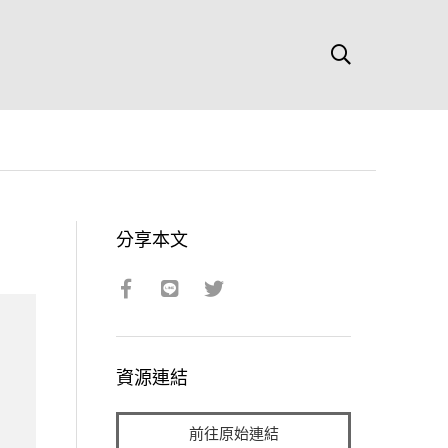
分享本文
資源連結
前往原始連結