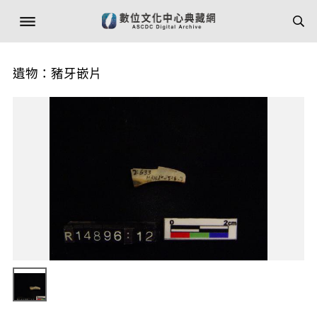
遺物：豬牙嵌片