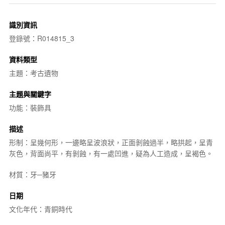
識別資訊
登錄號：R014815_3
資料類型
主題：考古遺物
主題與關鍵字
功能：裝飾具
描述
形制：呈幾何形，一邊略呈波浪狀，正面剝蝕過半，略拱起，呈青
灰色，背面尚平，有剝蝕，有一處凹進，疑為人工造成，呈褐色。
材質：牙─豬牙
日期
文化年代：青銅時代