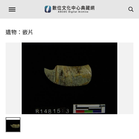
遺物：嵌片