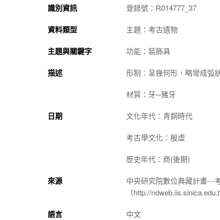
識別資訊
登錄號：R014777_37
資料類型
主題：考古遺物
主題與關鍵字
功能：裝飾具
描述
形制：呈幾何形，略彎成弧
材質：牙─豬牙
日期
文化年代：青銅時代
考古學文化：殷虛
歷史年代：商(後期)
來源
中央研究院數位典藏計畫--
（http://ndweb.iis.sinica.ed
語言
中文