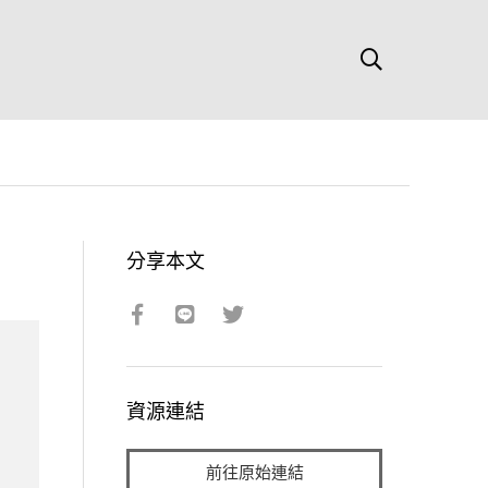
分享本文
資源連結
前往原始連結