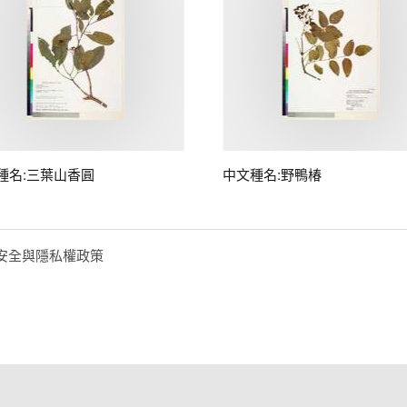
種名:三葉山香圓
中文種名:野鴨椿
安全與隱私權政策