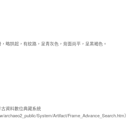
滑，略拱起，有紋路，呈青灰色，背面尚平，呈黑褐色。
-考古資料數位典藏系統
u.tw/archaeo2_public/System/Artifact/Frame_Advance_Search.htm）