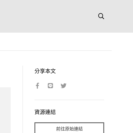
分享本文
資源連結
前往原始連結