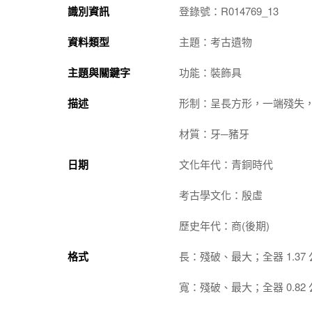
識別資訊
登錄號：R014769_13
資料類型
主題：考古遺物
主題與關鍵字
功能：裝飾具
描述
形制：呈長方形，一端殘失
材質：牙─豬牙
日期
文化年代：青銅時代
考古學文化：殷虛
歷史年代：商(後期)
格式
長：殘破、最大；全器 1.37
寬：殘破、最大；全器 0.82