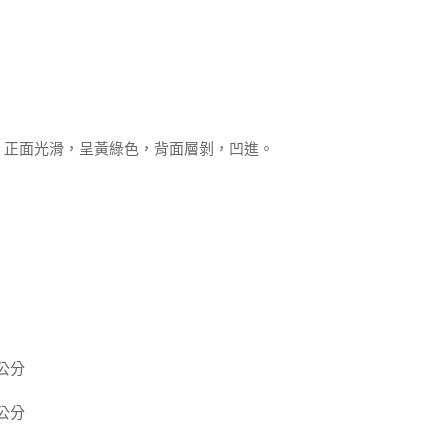
，正面光滑，呈黃綠色，背面層剝，凹進。
 公分
 公分