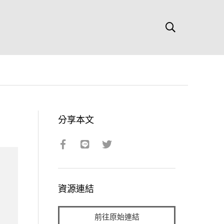
分享本文
資源連結
前往原始連結