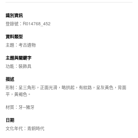
識別資訊
登錄號：R014768_452
資料類型
主題：考古遺物
主題與關鍵字
功能：裝飾具
描述
形制：呈三角形，正面光滑，略拱起，有紋路，呈灰黃色，背面
平，黃褐色。
材質：牙─豬牙
日期
文化年代：青銅時代