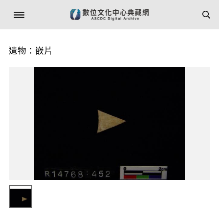
遺物：嵌片