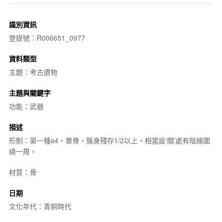
識別資訊
登錄號：R006651_0977
資料類型
主題：考古遺物
主題與關鍵字
功能：武器
描述
形制：第一種a4。單脊，簇身殘存1/2以上。相當設‘關’處有陰線圍
繞一周。
材質：骨
日期
文化年代：青銅時代