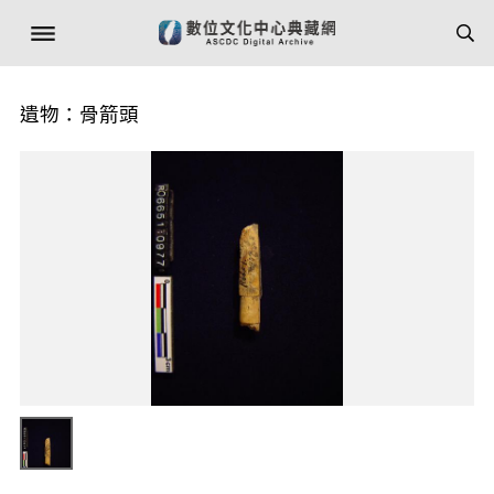
遺物：骨箭頭