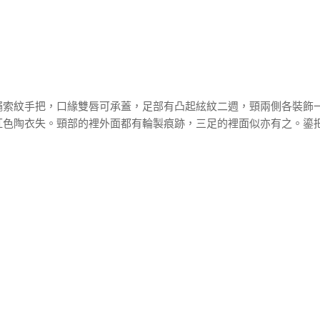
繩索紋手把，口緣雙唇可承蓋，足部有凸起絃紋二週，頸兩側各裝飾
紅色陶衣失。頸部的裡外面都有輪製痕跡，三足的裡面似亦有之。鎏