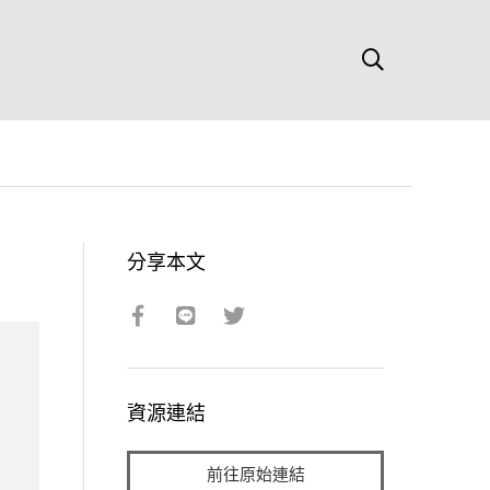
分享本文
資源連結
前往原始連結