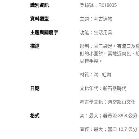
識別資訊
登錄號：R018035
資料類型
主題：考古遺物
主題與關鍵字
功能：生活用具
描述
形制：具三袋足，有流口及
釘的小圓餅。素地近肉色，
尖皆手製。
材質：陶─紅陶
日期
文化年代：新石器時代
考古學文化：海岱龍山文化
格式
高：最大；器帶流 36.8 公分
直徑：最大；器口 10.7 公分