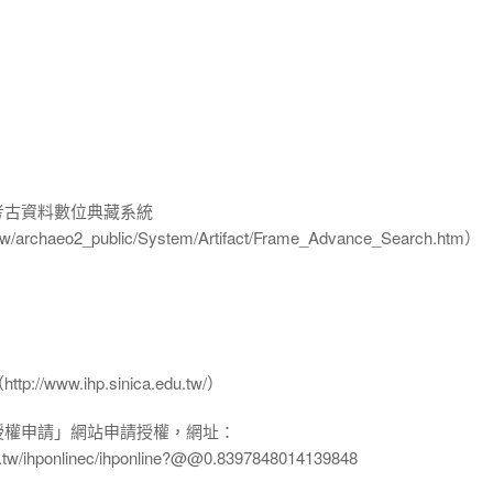
-考古資料數位典藏系統
u.tw/archaeo2_public/System/Artifact/Frame_Advance_Search.htm）
www.ihp.sinica.edu.tw/）
授權申請」網站申請授權，網址：
edu.tw/ihponlinec/ihponline?@@0.8397848014139848