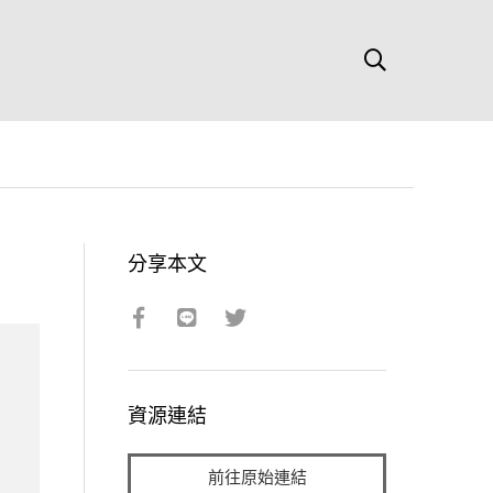
分享本文
資源連結
前往原始連結