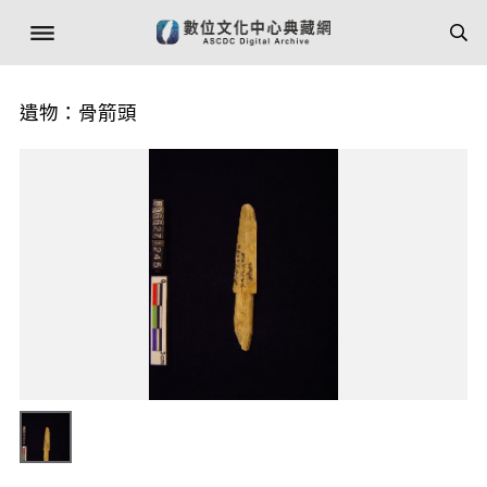
遺物：骨箭頭