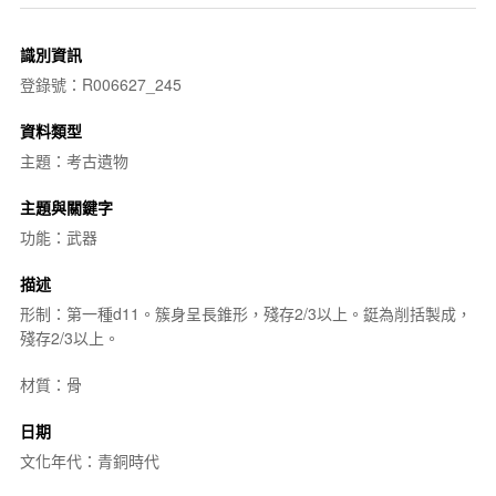
識別資訊
登錄號：R006627_245
資料類型
主題：考古遺物
主題與關鍵字
功能：武器
描述
形制：第一種d11。簇身呈長錐形，殘存2/3以上。鋌為削括製成，
殘存2/3以上。
材質：骨
日期
文化年代：青銅時代