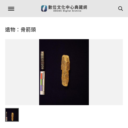
遺物：骨箭頭