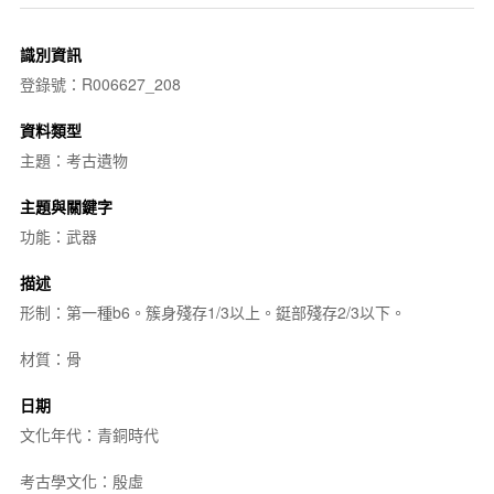
識別資訊
登錄號：R006627_208
資料類型
主題：考古遺物
主題與關鍵字
功能：武器
描述
形制：第一種b6。簇身殘存1/3以上。鋌部殘存2/3以下。
材質：骨
日期
文化年代：青銅時代
考古學文化：殷虛