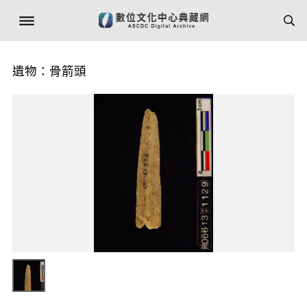
遺物：骨箭頭