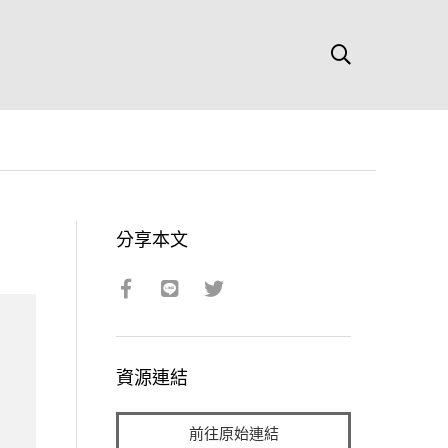
分享本文
資源連結
前往原始連結