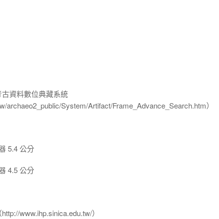
-考古資料數位典藏系統
u.tw/archaeo2_public/System/Artifact/Frame_Advance_Search.htm）
5.4 公分
4.5 公分
www.ihp.sinica.edu.tw/）