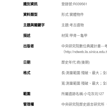
識別資訊
登錄號:R039561
資料類型
形式:實體物件
主題與關鍵字
主題:考古遺物
描述
材質:甲骨－龜甲
出版者
中央研究院數位典藏計畫--
（http://ndweb.iis.sinica.ed
日期
歷史年代:商(後期)
格式
長:測量範圍 殘破、最大；全器 
寬:測量範圍 殘破、最大；全器 
範圍
所屬遺跡名稱:小屯灰坑127
管理權
中央研究院歷史語言研究所（http://