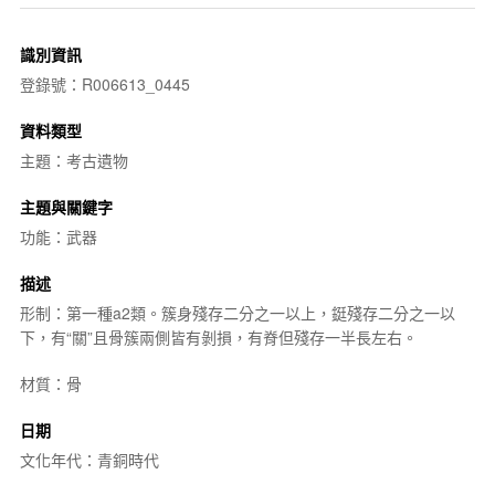
識別資訊
登錄號：R006613_0445
資料類型
主題：考古遺物
主題與關鍵字
功能：武器
描述
形制：第一種a2類。簇身殘存二分之一以上，鋌殘存二分之一以
下，有“關”且骨簇兩側皆有剝損，有脊但殘存一半長左右。
材質：骨
日期
文化年代：青銅時代