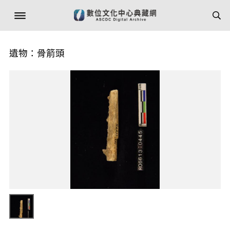
遺物：骨箭頭