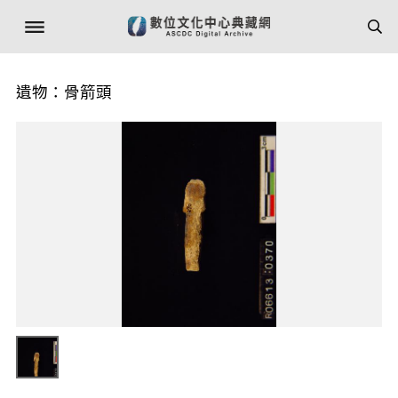
遺物：骨箭頭