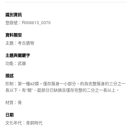
識別資訊
登錄號：R006613_0370
資料類型
主題：考古遺物
主題與關鍵字
功能：武器
描述
形制：第一種a2類。僅存簇身一小部分，約為完整簇身的三分之一
長以下，有“關”，鋌部分已缺損且僅存完整的二分之一長以上。
材質：骨
日期
文化年代：青銅時代