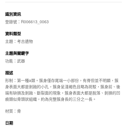
識別資訊
登錄號：R006613_0063
資料類型
主題：考古遺物
主題與關鍵字
功能：武器
描述
形制：第一種a類。簇身僅存尾端一小部份，有脊但並不明顯，簇
身表面大都是剝蝕的小孔，簇身呈淺褐色且略為斑駁，簇身前、後
端有缺損及剝蝕、斷裂面的現象，簇身表面大都是脫落、剝損的凹
痕類似骨頭狀組織，約為完整簇身長的三分之一長。
材質：骨
日期