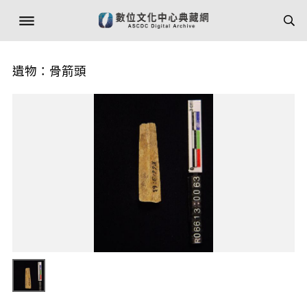
遺物：骨箭頭