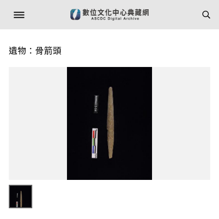
遺物：骨箭頭