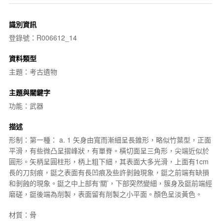
識別資訊
登錄號：R006612_14
資料類型
主題：考古遺物
主題與關鍵字
功能：武器
描述
形制：第一種： a. 1 矢身由寬而漸細呈長錐形，略似竹葉型，正面
平滑，有些微凸呈摺峰狀，有單脊。橫切面呈三角形，尖端近似於
圓形。矢柄呈圓柱形，柄上粗下細，其表面大多光滑，上面有1cm
長的刀刻痕，鋌之表面有長凹痕及些許剝蝕現象，鋌之前端有缺損
和剝蝕的現象。鋌之中上部有‘關’，下部突然變細，簇身及鋌前端經
磨磋，鋌後端為削製，表面留有削製之小平面。顏色呈淡黃色。
材質：骨