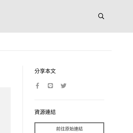
分享本文
資源連結
前往原始連結