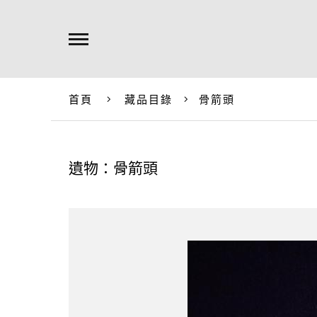
首頁
藏品目錄
骨箭頭
遺物：骨箭頭