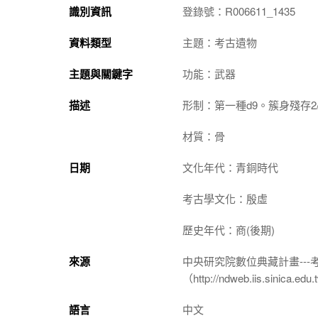
識別資訊
登錄號：R006611_1435
資料類型
主題：考古遺物
主題與關鍵字
功能：武器
描述
形制：第一種d9。簇身殘存2
材質：骨
日期
文化年代：青銅時代
考古學文化：殷虛
歷史年代：商(後期)
來源
中央研究院數位典藏計畫--
（http://ndweb.iis.sinica.ed
語言
中文