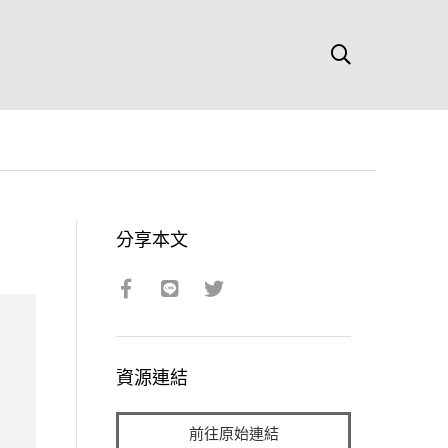
分享本文
資源連結
前往原始連結