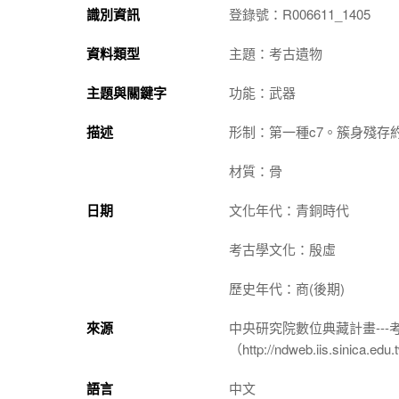
識別資訊
登錄號：R006611_1405
資料類型
主題：考古遺物
主題與關鍵字
功能：武器
描述
形制：第一種c7。簇身殘存約
材質：骨
日期
文化年代：青銅時代
考古學文化：殷虛
歷史年代：商(後期)
來源
中央研究院數位典藏計畫--
（http://ndweb.iis.sinica.ed
語言
中文