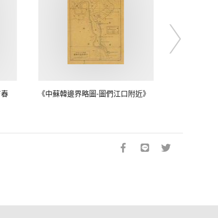
吉春
《中蘇韓邊界略圖-圖們江口附近》