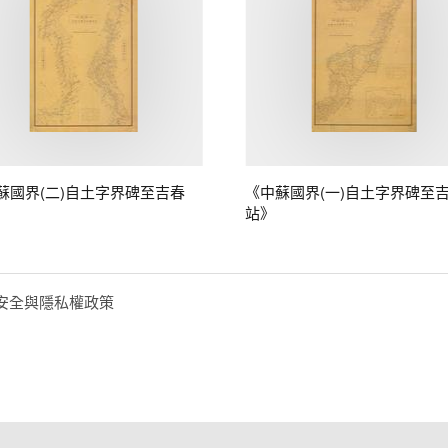
蘇國界(二)自土字界碑至吉春
《中蘇國界(一)自土字界碑至
站》
安全與隱私權政策