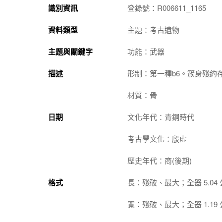
識別資訊
登錄號：R006611_1165
資料類型
主題：考古遺物
主題與關鍵字
功能：武器
描述
形制：第一種b6。簇身殘約存
材質：骨
日期
文化年代：青銅時代
考古學文化：殷虛
歷史年代：商(後期)
格式
長：殘破、最大；全器 5.04
寬：殘破、最大；全器 1.19