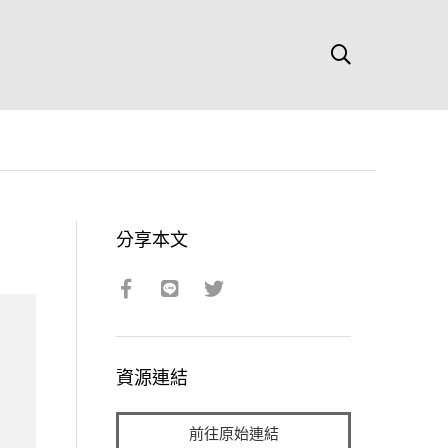
分享本文
資源連結
前往原始連結