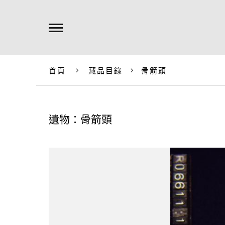
首頁
藏品目錄
骨箭頭
遺物：骨箭頭