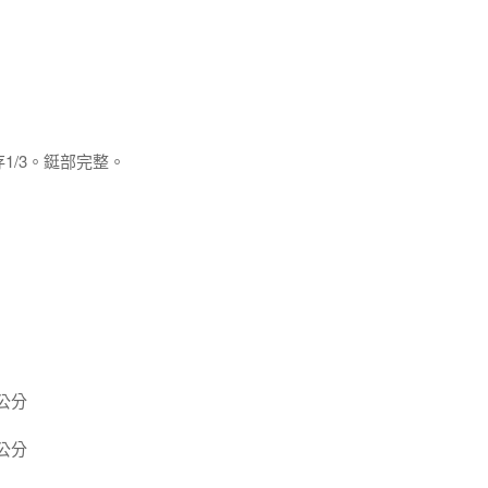
1/3。鋌部完整。
 公分
 公分