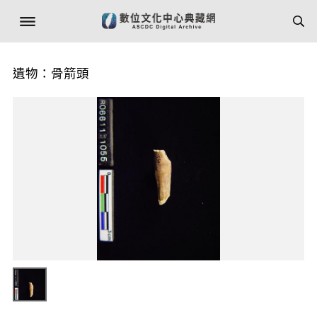
遺物：骨箭頭