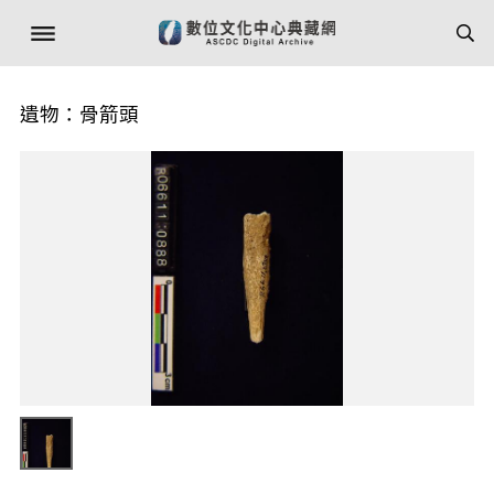
遺物：骨箭頭