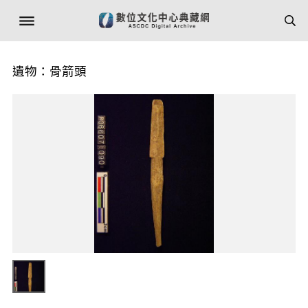
遺物：骨箭頭