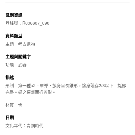
識別資訊
登錄號：R006607_090
資料類型
主題：考古遺物
主題與關鍵字
功能：武器
描述
形制：第一種a2。單脊，簇身呈長錐形，簇身殘存2/3以下。鋌部
完整。鋌之橫斷面近圓形。
材質：骨
日期
文化年代：青銅時代