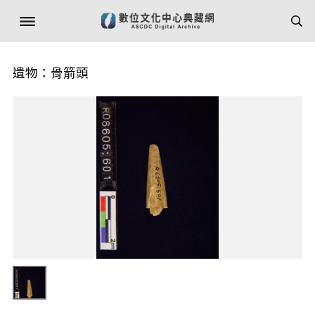
遺物：骨箭頭