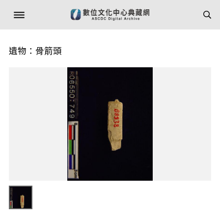
遺物：骨箭頭