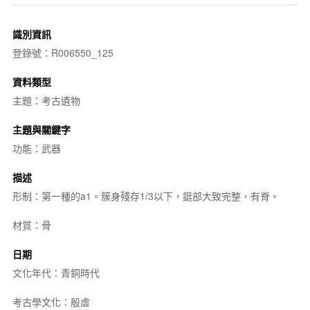
識別資訊
登錄號：R006550_125
資料類型
主題：考古遺物
主題與關鍵字
功能：武器
描述
形制：第一種的a1。簇身殘存1/3以下，鋌部大致完整，有脊。
材質：骨
日期
文化年代：青銅時代
考古學文化：殷虛