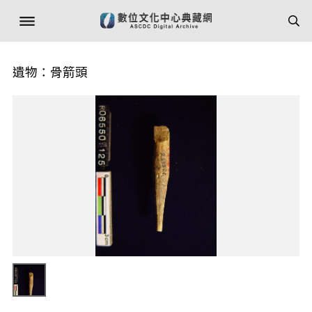
遺物：骨箭頭