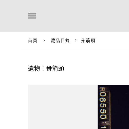
首頁
藏品目錄
骨箭頭
遺物：骨箭頭