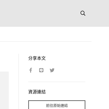
分享本文
資源連結
前往原始連結