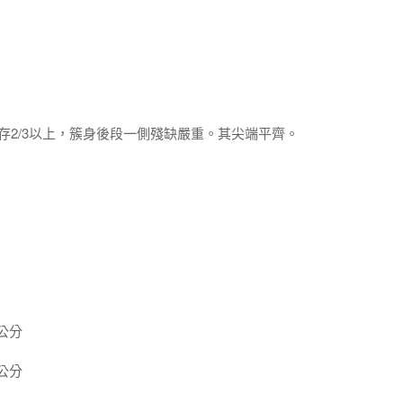
存2/3以上，簇身後段一側殘缺嚴重。其尖端平齊。
 公分
 公分