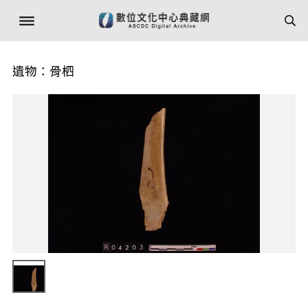
遺物：骨柶