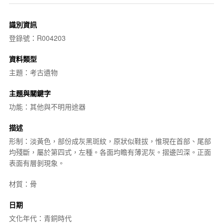
識別資訊
登錄號：R004203
資料類型
主題：考古遺物
主題與關鍵字
功能：其他與不明用途器
描述
形制：淡黃色，部份成灰黑斑紋，原狀似鞋拔，惟現在首部、尾部
均殘斷，屬於第四式，左種。各面均瞻有薄泥灰。摺邊凹深。正面
表面有層剝現象。
材質：骨
日期
文化年代：青銅時代