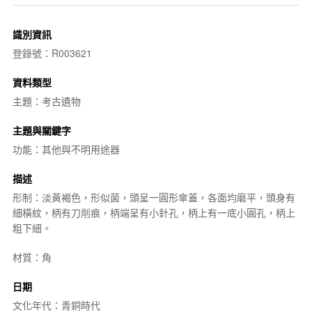
識別資訊
登錄號：R003621
資料類型
主題：考古遺物
主題與關鍵字
功能：其他與不明用途器
描述
形制：淡黃褐色，形似菌，頭呈一圓形傘蓋，各面均磨平，頭身有
細橫紋，柄有刀削痕，柄端呈有小針孔，柄上有一底小圓孔，柄上
粗下細。
材質：角
日期
文化年代：青銅時代