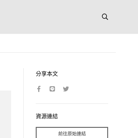
分享本文
資源連結
前往原始連結