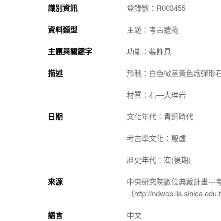
識別資訊
登錄號：R003455
資料類型
主題：考古遺物
主題與關鍵字
功能：裝飾具
描述
形制：白色微呈黃色炮彈形
材質：石—大理岩
日期
文化年代：青銅時代
考古學文化：殷虛
歷史年代：商(後期)
來源
中央研究院數位典藏計畫--
（http://ndweb.iis.sinica.ed
語言
中文