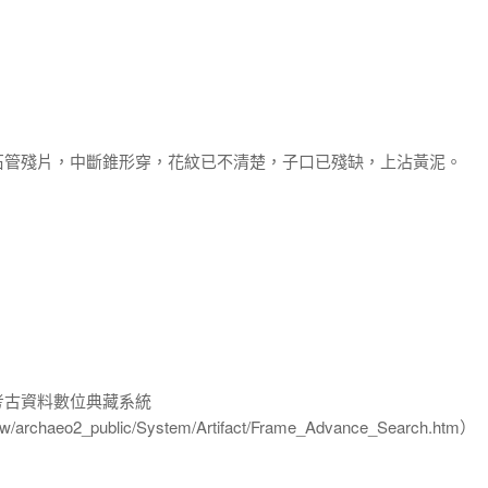
石管殘片，中斷錐形穿，花紋已不清楚，子口已殘缺，上沾黃泥。
-考古資料數位典藏系統
u.tw/archaeo2_public/System/Artifact/Frame_Advance_Search.htm）