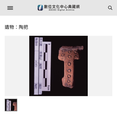
遺物：陶把