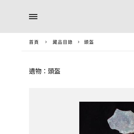
首頁
藏品目錄
頭盔
遺物：頭盔