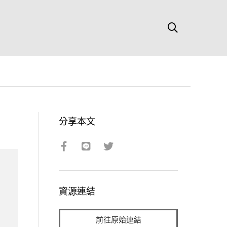
分享本文
資源連結
前往原始連結