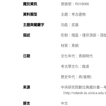
識別資訊
登錄號：R018066
資料類型
主題：考古遺物
主題與關鍵字
功能：武器
描述
形制：殘盔，僅存頂部，頂
材質：青銅
日期
文化年代：青銅時代
考古學文化：殷虛
歷史年代：商(後期)
來源
中央研究院數位典藏計畫--
（http://ndweb.iis.sinica.ed
語言
中文