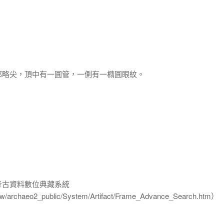
部略尖，頂中有一圓管，一側有一橢圓眼紋。
-考古資料數位典藏系統
u.tw/archaeo2_public/System/Artifact/Frame_Advance_Search.htm）