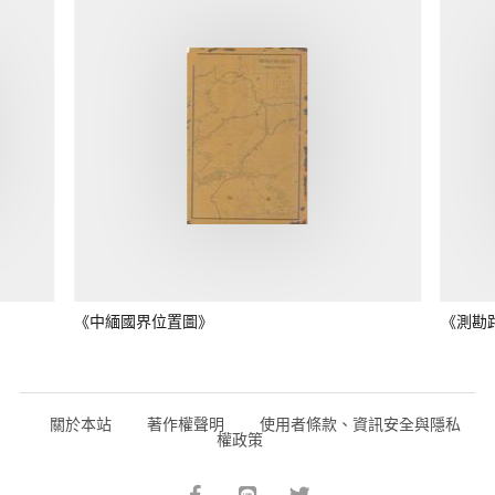
《中緬國界位置圖》
《測勘
關於本站
著作權聲明
使用者條款、資訊安全與隱私
權政策