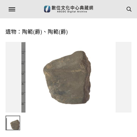
遺物：陶範(爵)、陶範(爵)