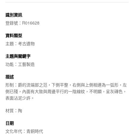
識別資訊
登錄號：R016628
資料類型
主題：考古遺物
主題與關鍵字
功能：工藝製造
描述
形制：爵的流端部之范，下側平整，右側與上側相連為一弧形，左
側已殘，內面有大致與周邊平行的一陰線紋，不明顯，呈灰磚色，
表面沾泥少許。
材質：陶
日期
文化年代：青銅時代