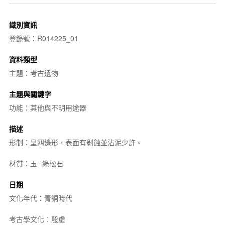
識別資訊
登錄號：R014225_01
資料類型
主題：考古遺物
主題與關鍵字
功能：其他與不明用途器
描述
形制：呈四邊形，表面有剝蝕並沾泥少許。
材質：玉─綠松石
日期
文化年代：青銅時代
考古學文化：殷虛