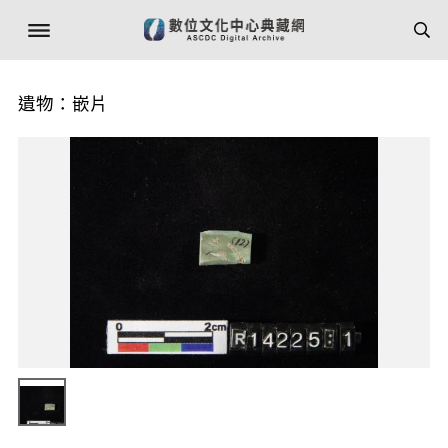
遺物：嵌片