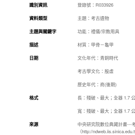
識別資訊
登錄號：R033926
資料類型
主題：考古遺物
主題與關鍵字
功能：禮儀/宗教用具
描述
材質：甲骨－龜甲
日期
文化年代：青銅時代
考古學文化：殷虛
歷史年代：商(後期)
格式
長：殘破、最大；全器 1.7 
寬：殘破、最大；全器 1.7 
來源
中央研究院數位典藏計畫--
（http://ndweb.iis.sinica.ed