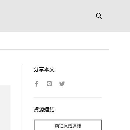
分享本文
資源連結
前往原始連結